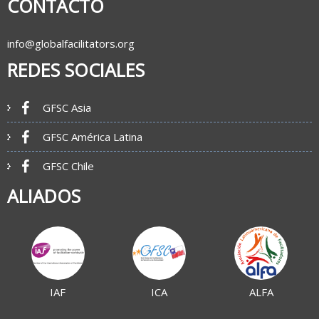
CONTACTO
info@globalfacilitators.org
REDES SOCIALES
GFSC Asia
GFSC América Latina
GFSC Chile
ALIADOS
IAF
ICA
ALFA