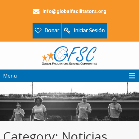
info@globalfacilitators.org
Donar
Iniciar Sesión
Menu
Category: Noticias